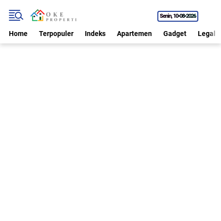
Senin
10•08•2026
Home
Terpopuler
Indeks
Apartemen
Gadget
Legal P