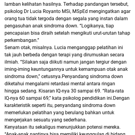
lamban kelihatan hasilnya. Terhadap pandangan tersebut,
psikolog Dr Lucia Royanto MSi, MSpEd mengingatkan agar
orang tua tidak tergoda dengan segala yang instan dalam
pengasuhan anak sindroma down. “Logikanya, tiap
pencapaian bisa diraih setelah mengikuti urut-urutan tahap
perkembangan.”
Senam otak, misalnya. Lucia menganggap pelatihan ini
tak jauh berbeda dengan terapi yang dirumuskan secara
ilmiah. “Silakan saja diikuti namun jangan tergiur dengan
iming-iming keuntungannya untuk kemampuan otak anak
sindroma down,” cetusnya.Penyandang sindroma down
diketahui mengalami retardasi mental antara ringan
hingga sedang. Kisaran IQ-nya 30 sampai 69. “Rata-rata
IQ-nya 60 sampai 69,” kata psikolog pendidikan ini.Dengan
karakteristik seperti itu, penyandang sindroma down
memerlukan pelatihan yang berulang bahkan untuk
mengerjakan sesuatu yang sederhana.
Kenyataan itu sekaligus menunjukkan potensi mereka.
“Anak-anak nantinya bisa memiliki keunggulan di bidang