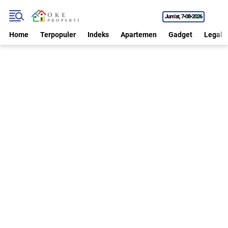
Jum'at
7•08•2026
Home
Terpopuler
Indeks
Apartemen
Gadget
Legal P