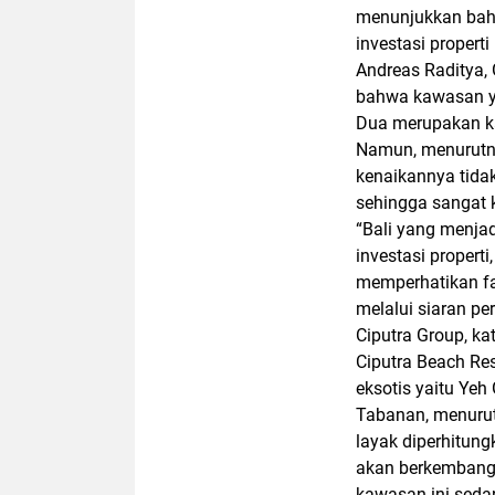
menunjukkan bahw
investasi propert
Andreas Raditya,
bahwa kawasan ya
Dua merupakan ka
Namun, menurutn
kenaikannya tida
sehingga sangat k
“Bali yang menjad
investasi properti
memperhatikan fak
melalui siaran pe
Ciputra Group, k
Ciputra Beach Res
eksotis yaitu Yeh
Tabanan, menurut
layak diperhitung
akan berkembang 
kawasan ini seda