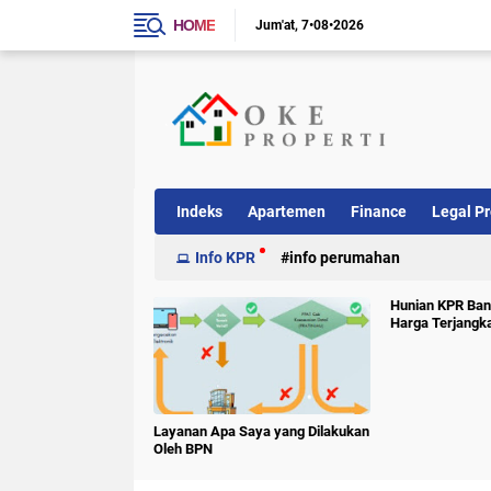
HOME
Jum'at
7•08•2026
Indeks
Apartemen
Finance
Legal Pr
Info KPR
info perumahan
Hunian KPR Ban
Harga Terjangk
Layanan Apa Saya yang Dilakukan
Oleh BPN