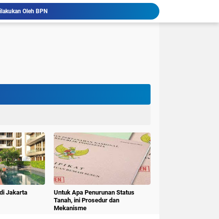
ilakukan Oleh BPN
Listing Rooma21
 Jember
Sirkuit Internasional Mandalika
Kandungan ESTER pada X-TEN Jadi Rekomendasi Oli Motor Matic Terbaik di Indonesia
, Pakar Branding Indonesia yang Mengakar
Perkuat Merek Indonesia Subiakto Priosoedarsono Luncurkan Gerakan Rebranding Indonesia
nyelesaian Sertifikasi Lahan Akan Sesuai Target
mah dari Habib Sholeh Tanggul
a Mitraruma
di Jakarta
Untuk Apa Penurunan Status
Tanah, ini Prosedur dan
Mekanisme