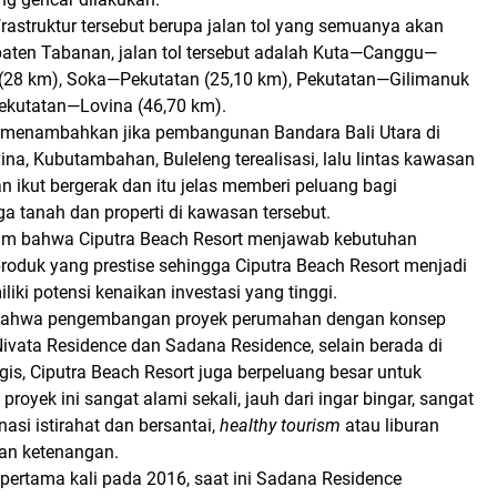
astruktur tersebut berupa jalan tol yang semuanya akan
paten Tabanan, jalan tol tersebut adalah Kuta—Canggu—
28 km), Soka—Pekutatan (25,10 km), Pekutatan—Gilimanuk
Pekutatan—Lovina (46,70 km).
as menambahkan jika pembangunan Bandara Bali Utara di
vina, Kubutambahan, Buleleng terealisasi, lalu lintas kawasan
 ikut bergerak dan itu jelas memberi peluang bagi
a tanah dan properti di kawasan tersebut.
im bahwa Ciputra Beach Resort menjawab kebutuhan
roduk yang prestise sehingga Ciputra Beach Resort menjadi
iki potensi kenaikan investasi yang tinggi.
bahwa pengembangan proyek perumahan dengan konsep
 Nivata Residence dan Sadana Residence, selain berada di
egis, Ciputra Beach Resort juga berpeluang besar untuk
proyek ini sangat alami sekali, jauh dari ingar bingar, sangat
nasi istirahat dan bersantai,
healthy tourism
atau liburan
n ketenangan.
pertama kali pada 2016, saat ini Sadana Residence