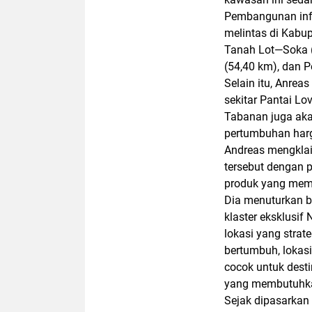
Pembangunan infr
melintas di Kabu
Tanah Lot—Soka (
(54,40 km), dan 
Selain itu, Anre
sekitar Pantai Lo
Tabanan juga akan
pertumbuhan harg
Andreas mengkla
tersebut dengan p
produk yang memil
Dia menuturkan 
klaster eksklusif
lokasi yang strat
bertumbuh, lokasi 
cocok untuk desti
yang membutuhka
Sejak dipasarkan 