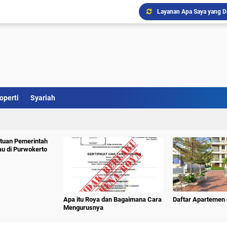
Layanan Apa Saya yang D
Ini Penjelasan Property 
Perumahan Bernady Land
Daftar Hotel Murah Dekat 
Subiakto Priosoedarsono
Program PTSL Pastikan Pe
operti
Syariah
Doa Agar Cepat Punya Ru
Renovasi Rumah? Kini Ad
tuan Pemerintah
au di Purwokerto
Apa itu Roya dan Bagaimana Cara
Daftar Apartemen 
Mengurusnya