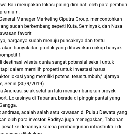
a Bali merupakan lokasi paling diminati oleh para pemburu
i premium.
 General Manager Marketing Ciputra Group, mencontohkan
ng sudah berkembang seperti Kuta, Seminyak, dan Nusa
wasan favorit.
ya, harganya sudah menuju puncaknya dan tentu
k akan banyak dan produk yang ditawarkan cukup banyak
ompetitif.
i destinasi wisata dunia sangat potensial sekali untuk
, tapi dalam memilih properti untuk investasi harus
tor lokasi yang memiliki potensi terus tumbuh,” ujarnya
rs, Senin (30/9/2019).
ata Andreas, sejak setahun lalu mengembangkan proyek
ort. Lokasinya di Tabanan, berada di pinggir pantai yang
 Gangga.
 andreas, adalah salah satu kawasan di Pulau Dewata yang
kan oleh para investor. Raditya juga menegaskan, Tabanan
pesat ke depannya karena pembangunan infrastruktur di
ng gencar dilakukan.