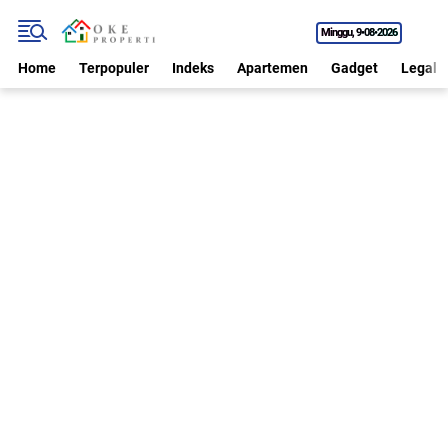
Minggu
9•08•2026
Home
Terpopuler
Indeks
Apartemen
Gadget
Legal P