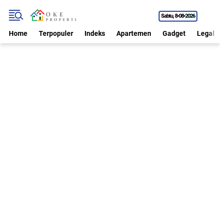
Sabtu
8•08•2026
Home
Terpopuler
Indeks
Apartemen
Gadget
Legal P