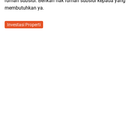
rumah subsidi. Berikan hak rumah subsidi kepada yang
membutuhkan ya.
Investasi Properti