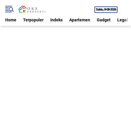
Sabtu
8•08•2026
Home
Terpopuler
Indeks
Apartemen
Gadget
Legal P