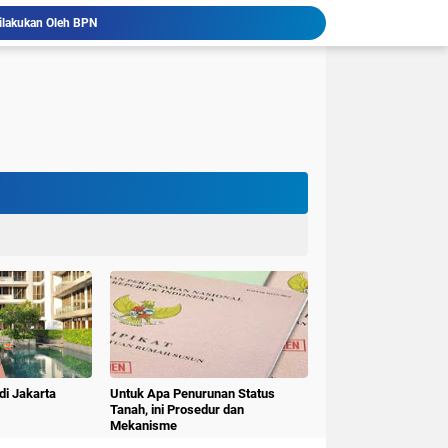
ilakukan Oleh BPN
Listing Rooma21
 Jember
Sirkuit Internasional Mandalika
Kandungan ESTER pada X-TEN Jadi Rekomendasi Oli Motor Matic Terbaik di Indonesia
, Pakar Branding Indonesia yang Mengakar
Perkuat Merek Indonesia Subiakto Priosoedarsono Luncurkan Gerakan Rebranding Indonesia
nyelesaian Sertifikasi Lahan Akan Sesuai Target
mah dari Habib Sholeh Tanggul
a Mitraruma
di Jakarta
Untuk Apa Penurunan Status
Tanah, ini Prosedur dan
Mekanisme