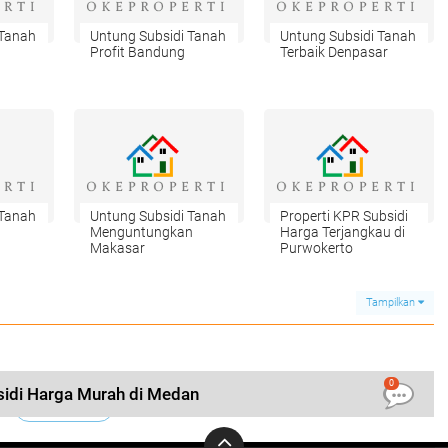
 Tanah
Untung Subsidi Tanah
Untung Subsidi Tanah
Profit Bandung
Terbaik Denpasar
 Tanah
Untung Subsidi Tanah
Properti KPR Subsidi
g
Menguntungkan
Harga Terjangkau di
Makasar
Purwokerto
Tampilkan
0
sidi Harga Murah di Medan
LIHAT SEMUA