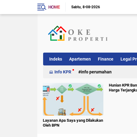
HOME
Sabtu
8•08•2026
Indeks
Apartemen
Finance
Legal Pr
Info KPR
info perumahan
Hunian KPR Ban
Harga Terjangk
Layanan Apa Saya yang Dilakukan
Oleh BPN