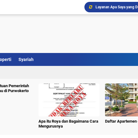
Layanan Apa Saya yang D
Ini Penjelasan Property 
Perumahan Bernady Land
Daftar Hotel Murah Dekat 
Subiakto Priosoedarsono
Program PTSL Pastikan Pe
operti
Syariah
Doa Agar Cepat Punya Ru
Renovasi Rumah? Kini Ad
tuan Pemerintah
au di Purwokerto
Apa itu Roya dan Bagaimana Cara
Daftar Apartemen 
Mengurusnya