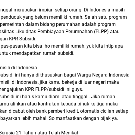
inggal merupakan impian setiap orang. Di Indonesia masih
ta penduduk yang belum memiliki rumah. Salah satu program
 pemerintah dalam bidang perumahan adalah program
silitas Likuiditas Pembiayaan Perumnahan (FLPP) atau
ngan KPR Subsidi.
pas-pasan kita bisa lho memiliki rumah, yuk kita intip apa
 untuk mendapatkan rumah subsidi.
isili di Indonesia
rsubsidi ini hanya dikhususkan bagai Warga Negara Indonesia
isili di Indonesia, jika kamu bekerja di luar negeri maka
mengajukan KPR FLPP/subsidi ini guys.
 subsidi ini harus kamu diami atau tinggali. Jika rumah
kamu alihkan atau kontrakan kepada pihak ke tiga maka
akan dicabut oleh bank pemberi kredit, otomatis cicilan setiap
bayarkan lebih mahal. So manfaatkan dengan bijak ya.
 Berusia 21 Tahun atau Telah Menikah