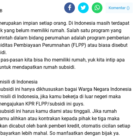
Komentar (
)
IB
merupakan impian setiap orang. Di Indonesia masih terdapat
uk yang belum memiliki rumah. Salah satu program yang
rintah dalam bidang perumahan adalah program pemberian
kuiditas Pembiayaan Perumnahan (FLPP) atau biasa disebut
di.
pas-pasan kita bisa lho memiliki rumah, yuk kita intip apa
 untuk mendapatkan rumah subsidi.
isili di Indonesia
rsubsidi ini hanya dikhususkan bagai Warga Negara Indonesia
isili di Indonesia, jika kamu bekerja di luar negeri maka
mengajukan KPR FLPP/subsidi ini guys.
 subsidi ini harus kamu diami atau tinggali. Jika rumah
kamu alihkan atau kontrakan kepada pihak ke tiga maka
akan dicabut oleh bank pemberi kredit, otomatis cicilan setiap
bayarkan lebih mahal. So manfaatkan dengan bijak ya.