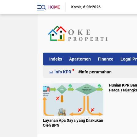
HOME
Kamis
6•08•2026
Indeks
Apartemen
Finance
Legal Pr
Info KPR
info perumahan
Hunian KPR Ban
Harga Terjangk
Layanan Apa Saya yang Dilakukan
Oleh BPN