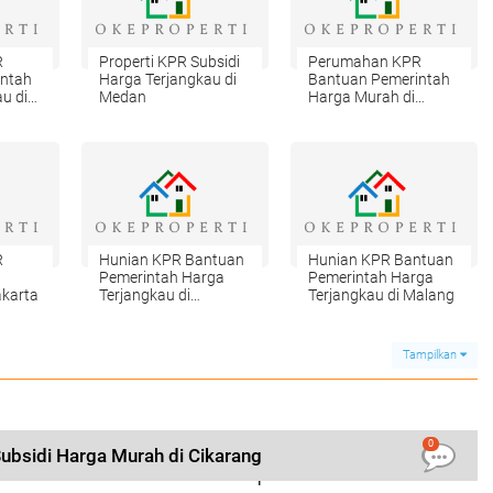
R
Properti KPR Subsidi
Perumahan KPR
intah
Harga Terjangkau di
Bantuan Pemerintah
u di
Medan
Harga Murah di
Medan
R
Hunian KPR Bantuan
Hunian KPR Bantuan
Pemerintah Harga
Pemerintah Harga
akarta
Terjangkau di
Terjangkau di Malang
Purwokerto
Tampilkan
0
bsidi Harga Murah di Cikarang
Karakteristik dan Prospek Karier