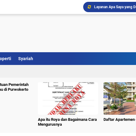
Layanan Apa Saya yang D
Ini Penjelasan Property 
Perumahan Bernady Land
Daftar Hotel Murah Dekat 
Subiakto Priosoedarsono
Program PTSL Pastikan Pe
operti
Syariah
Doa Agar Cepat Punya Ru
Renovasi Rumah? Kini Ad
tuan Pemerintah
au di Purwokerto
Apa itu Roya dan Bagaimana Cara
Daftar Apartemen 
Mengurusnya