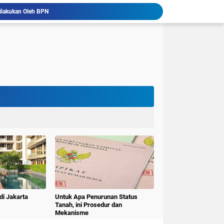
ilakukan Oleh BPN
Listing Rooma21
 Jember
Sirkuit Internasional Mandalika
Kandungan ESTER pada X-TEN Jadi Rekomendasi Oli Motor Matic Terbaik di Indonesia
, Pakar Branding Indonesia yang Mengakar
Perkuat Merek Indonesia Subiakto Priosoedarsono Luncurkan Gerakan Rebranding Indonesia
nyelesaian Sertifikasi Lahan Akan Sesuai Target
mah dari Habib Sholeh Tanggul
a Mitraruma
di Jakarta
Untuk Apa Penurunan Status
Tanah, ini Prosedur dan
Mekanisme