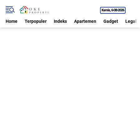
Kamis
6•08•2026
Home
Terpopuler
Indeks
Apartemen
Gadget
Legal P