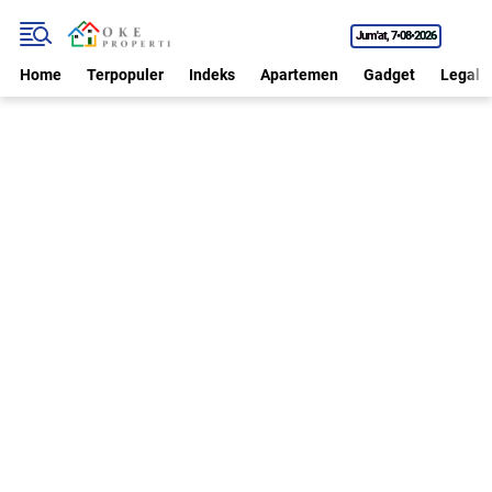
Jum'at
7•08•2026
Home
Terpopuler
Indeks
Apartemen
Gadget
Legal P