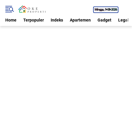
Minggu
9•08•2026
Home
Terpopuler
Indeks
Apartemen
Gadget
Legal P