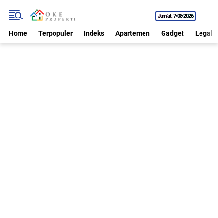
Jum'at
7•08•2026
Home
Terpopuler
Indeks
Apartemen
Gadget
Legal P